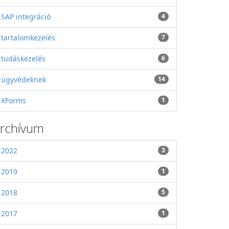
SAP integráció
4
tartalomkezelés
7
tudáskezelés
6
ügyvédeknek
14
XForms
1
rchívum
2022
3
2019
1
2018
5
2017
1