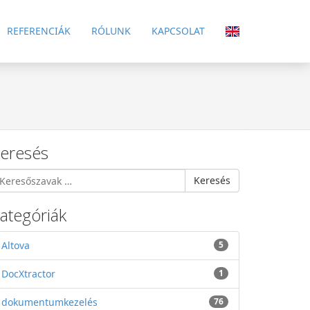
REFERENCIÁK
RÓLUNK
KAPCSOLAT
eresés
Keresés
ategóriák
Altova
5
DocXtractor
1
dokumentumkezelés
76