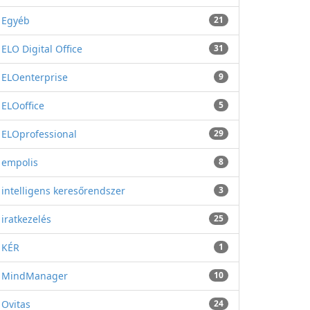
Egyéb
21
ELO Digital Office
31
ELOenterprise
9
ELOoffice
5
ELOprofessional
29
empolis
8
intelligens keresőrendszer
3
iratkezelés
25
KÉR
1
MindManager
10
Ovitas
24