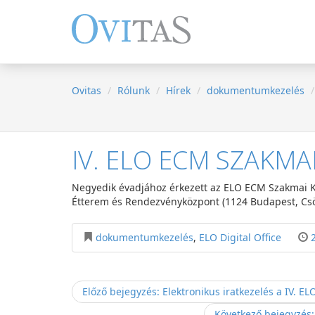
Ovitas
Rólunk
Hírek
dokumentumkezelés
IV. ELO ECM SZAKM
Negyedik évadjához érkezett az ELO ECM Szakmai Ko
Étterem és Rendezvényközpont (1124 Budapest, Csör
dokumentumkezelés
,
ELO Digital Office
B
Előző bejegyzés: Elektronikus iratkezelés a IV. 
e
Következő bejegyzés: