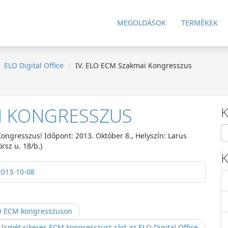
MEGOLDÁSOK
TERMÉKEK
ELO Digital Office
IV. ELO ECM Szakmai Kongresszus
AI KONGRESSZUS
K
ngresszus! Időpont: 2013. Október 8., Helyszín: Larus
sz u. 18/b.)
K
2013-10-08
ELO ECM kongresszuson
 Ismét sikeres ECM kongresszust zárt az ELO Digital Office