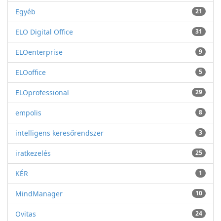
Egyéb
21
ELO Digital Office
31
ELOenterprise
9
ELOoffice
5
ELOprofessional
29
empolis
8
intelligens keresőrendszer
3
iratkezelés
25
KÉR
1
MindManager
10
Ovitas
24