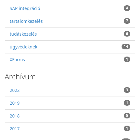
SAP integráció
4
tartalomkezelés
7
tudáskezelés
6
ügyvédeknek
14
XForms
1
Archívum
2022
3
2019
1
2018
5
2017
1