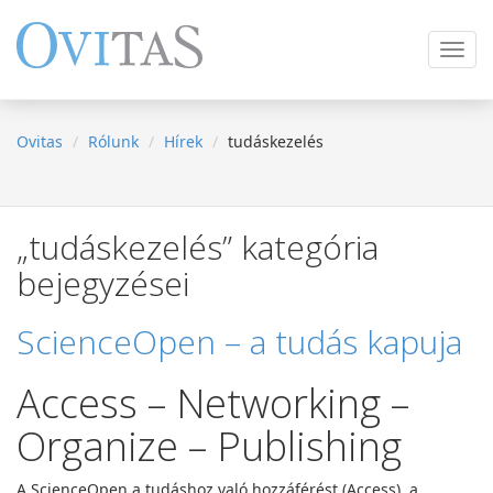
Navig
ki
/
be
Ovitas
Rólunk
Hírek
tudáskezelés
„tudáskezelés” kategória
bejegyzései
ScienceOpen – a tudás kapuja
Access – Networking –
Organize – Publishing
A ScienceOpen a tudáshoz való hozzáférést (Access), a