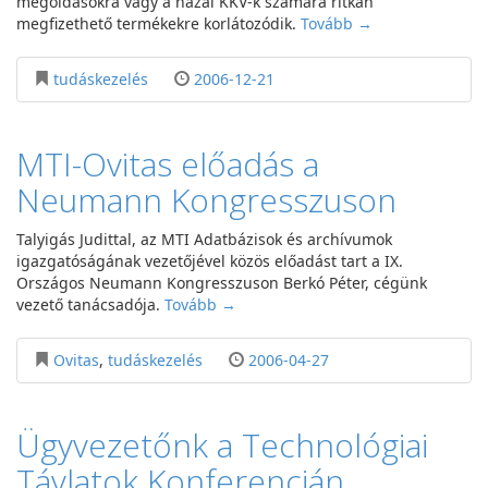
megoldásokra vagy a hazai KKV-k számára ritkán
megfizethető termékekre korlátozódik.
Tovább →
tudáskezelés
2006-12-21
MTI-Ovitas előadás a
Neumann Kongresszuson
Talyigás Judittal, az MTI Adatbázisok és archívumok
igazgatóságának vezetőjével közös előadást tart a IX.
Országos Neumann Kongresszuson Berkó Péter, cégünk
vezető tanácsadója.
Tovább →
Ovitas
,
tudáskezelés
2006-04-27
Ügyvezetőnk a Technológiai
Távlatok Konferencián