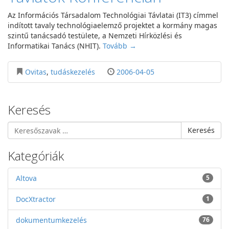
Az Információs Társadalom Technológiai Távlatai (IT3) címmel
indított tavaly technológiaelemző projektet a kormány magas
szintű tanácsadó testülete, a Nemzeti Hírközlési és
Informatikai Tanács (NHIT).
Tovább →
Ovitas
,
tudáskezelés
2006-04-05
Keresés
Keresés
Kategóriák
Altova
5
DocXtractor
1
dokumentumkezelés
76