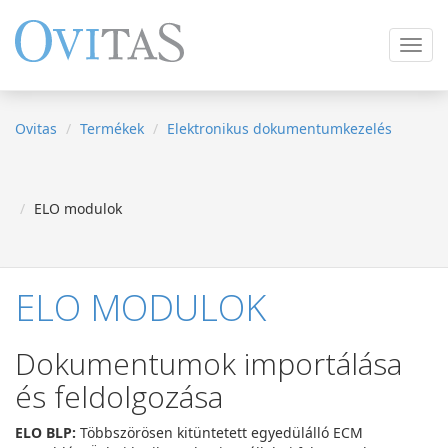
Navig
ki
/
be
Ovitas
Termékek
Elektronikus dokumentumkezelés
ELO modulok
ELO MODULOK
Dokumentumok importálása
és feldolgozása
ELO BLP:
Többszörösen kitüntetett egyedülálló ECM