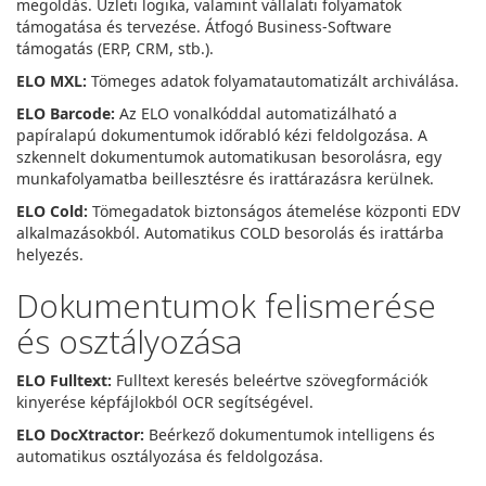
megoldás. Üzleti logika, valamint vállalati folyamatok
támogatása és tervezése. Átfogó Business-Software
támogatás (ERP, CRM, stb.).
ELO MXL:
Tömeges adatok folyamatautomatizált archiválása.
ELO Barcode:
Az ELO vonalkóddal automatizálható a
papíralapú dokumentumok időrabló kézi feldolgozása. A
szkennelt dokumentumok automatikusan besorolásra, egy
munkafolyamatba beillesztésre és irattárazásra kerülnek.
ELO Cold:
Tömegadatok biztonságos átemelése központi EDV
alkalmazásokból. Automatikus COLD besorolás és irattárba
helyezés.
Dokumentumok felismerése
és osztályozása
ELO Fulltext:
Fulltext keresés beleértve szövegformációk
kinyerése képfájlokból OCR segítségével.
ELO DocXtractor:
Beérkező dokumentumok intelligens és
automatikus osztályozása és feldolgozása.