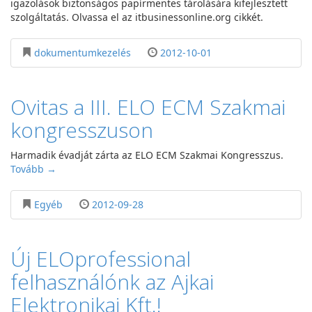
igazolások biztonságos papírmentes tárolására kifejlesztett
szolgáltatás. Olvassa el az itbusinessonline.org cikkét.
dokumentumkezelés
2012-10-01
Ovitas a III. ELO ECM Szakmai
kongresszuson
Harmadik évadját zárta az ELO ECM Szakmai Kongresszus.
Tovább →
Egyéb
2012-09-28
Új ELOprofessional
felhasználónk az Ajkai
Elektronikai Kft.!