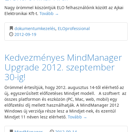
Nagy örömmel köszöntjük ELO felhasználóink között az Ajkai
Elektronikai Kft-t.
Tovább →
dokumentumkezelés
,
ELOprofessional
2012-09-19
Kedvezményes MindManager
Upgrade 2012. szeptember
30-ig!
Örömmel értesítjük, hogy 2012. augusztus 14-től elérhető az
új, egyszerűsített előfizetéses Mindjet modell. A szoftvert az
összes platformon és eszközön (PC, Mac, web, mobil) egy
előfizetési díj mellett használhatják. A MindManager 2012
Windows új verziója része lesz a Mindjet-nek, és ezentúl
Mindjet 11 néven lesz elérhető.
Tovább →
MindManager
2012-09-14