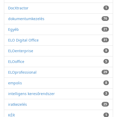
DocXtractor
1
dokumentumkezelés
76
Egyéb
21
ELO Digital Office
31
ELOenterprise
9
ELOoffice
5
ELOprofessional
29
empolis
8
intelligens keresőrendszer
3
iratkezelés
25
KÉR
1