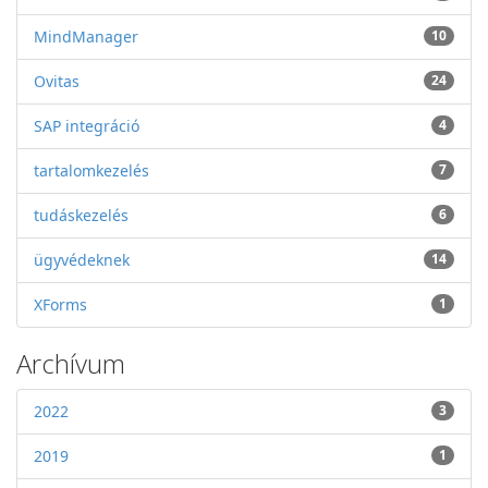
MindManager
10
Ovitas
24
SAP integráció
4
tartalomkezelés
7
tudáskezelés
6
ügyvédeknek
14
XForms
1
Archívum
2022
3
2019
1