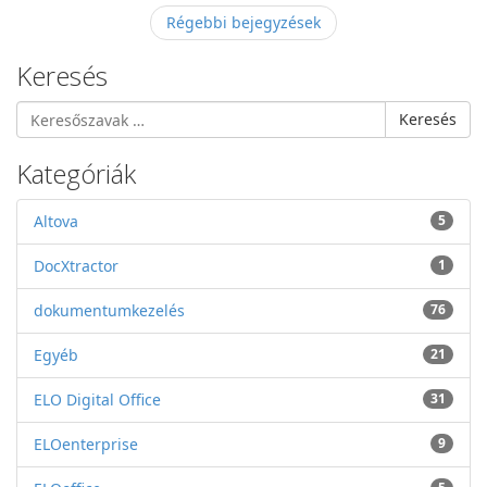
Régebbi bejegyzések
Keresés
Keresés
Kategóriák
Altova
5
DocXtractor
1
dokumentumkezelés
76
Egyéb
21
ELO Digital Office
31
ELOenterprise
9