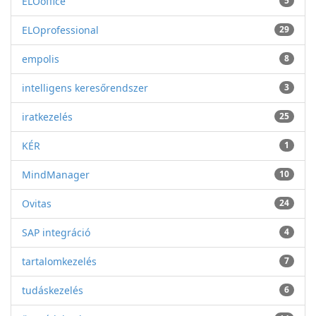
ELOoffice
5
ELOprofessional
29
empolis
8
intelligens keresőrendszer
3
iratkezelés
25
KÉR
1
MindManager
10
Ovitas
24
SAP integráció
4
tartalomkezelés
7
tudáskezelés
6