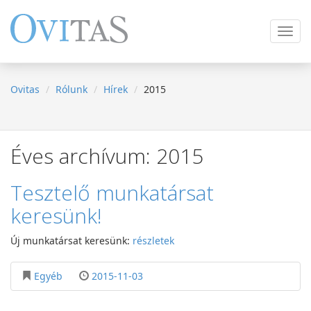
Navig
ki
/
be
Ovitas
Rólunk
Hírek
2015
Éves archívum: 2015
Tesztelő munkatársat
keresünk!
Új munkatársat keresünk:
részletek
Egyéb
2015-11-03